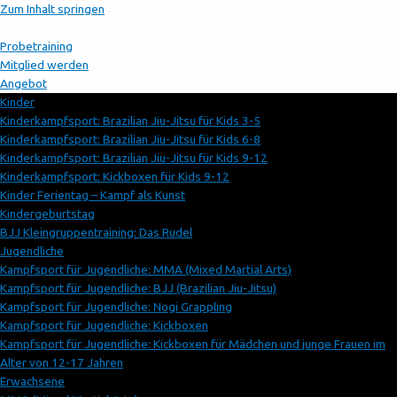
Zum Inhalt springen
Probetraining
Mitglied werden
Angebot
Kinder
Kinderkampfsport: Brazilian Jiu-Jitsu für Kids 3-5
Kinderkampfsport: Brazilian Jiu-Jitsu für Kids 6-8
Kinderkampfsport: Brazilian Jiu-Jitsu für Kids 9-12
Kinderkampfsport: Kickboxen für Kids 9-12
Kinder Ferientag – Kampf als Kunst
Kindergeburtstag
BJJ Kleingruppentraining: Das Rudel
Jugendliche
Kampfsport für Jugendliche: MMA (Mixed Martial Arts)
Kampfsport für Jugendliche: BJJ (Brazilian Jiu-Jitsu)
Kampfsport für Jugendliche: Nogi Grappling
Kampfsport für Jugendliche: Kickboxen
Kampfsport für Jugendliche: Kickboxen für Mädchen und junge Frauen im
Alter von 12-17 Jahren
Erwachsene