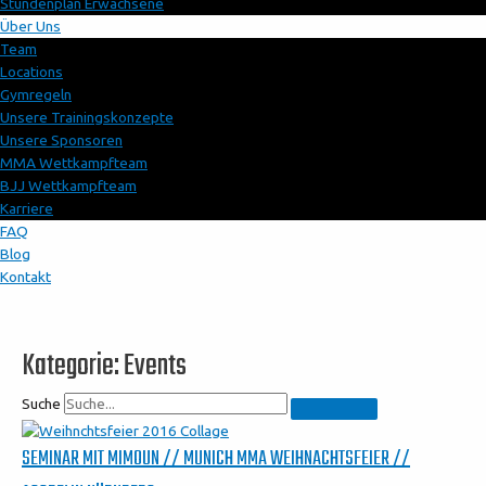
Stundenplan Erwachsene
Über Uns
Team
Locations
Gymregeln
Unsere Trainingskonzepte
Unsere Sponsoren
MMA Wettkampfteam
BJJ Wettkampfteam
Karriere
FAQ
Blog
Kontakt
Kategorie: Events
Suche
SEMINAR MIT MIMOUN // MUNICH MMA WEIHNACHTSFEIER //