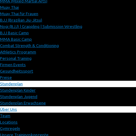
MMA (Mixed Martial Arts)
Muay Thai
Muay Thai für Frauen
BJJ (Brazilian Jiu-Jitsu)
Nogi (BJJ) | Grappling | Submission Wrestling
BJJ Basic Camp
MMA Basic Camp
Combat Strength & Conditioning
Athletics Programm
Personal Training
Firmen Events
Gesundheitssport
Preise
Stundenplan
Stundenplan Kinder
Stundenplan Jugend
Stundenplan Erwachsene
Über Uns
Team
Locations
Gymregeln
Unsere Trainingskonzepte