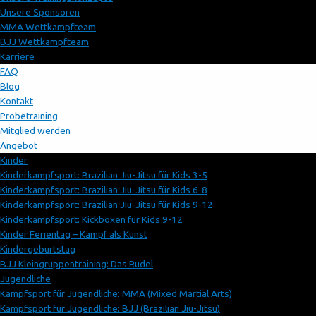
Unsere Sponsoren
MMA Wettkampfteam
BJJ Wettkampfteam
Karriere
FAQ
Blog
Kontakt
Probetraining
Mitglied werden
Angebot
Kinder
Kinderkampfsport: Brazilian Jiu-Jitsu für Kids 3-5
Kinderkampfsport: Brazilian Jiu-Jitsu für Kids 6-8
Kinderkampfsport: Brazilian Jiu-Jitsu für Kids 9-12
Kinderkampfsport: Kickboxen für Kids 9-12
Kinder Ferientag – Kampf als Kunst
Kindergeburtstag
BJJ Kleingruppentraining: Das Rudel
Jugendliche
Kampfsport für Jugendliche: MMA (Mixed Martial Arts)
Kampfsport für Jugendliche: BJJ (Brazilian Jiu-Jitsu)