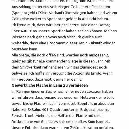
mit Ende des Jahres auslaufen. Hauptgrund ist, dass unsere
Auszahlungen bereits seit einiger Zeit unsere Einnahmen
(Sponsorgeld+TShirt Verkauf) überstiegen haben und wir zur
Zeit keine weiteren Sponsorengelder in Aussicht haben.
Ich freue mich, dass wir über das letzte Jahr einen Betrag
über 4000€ an unsere Sportler haben zahlen können. Meines
Wissens nach gabs sowas noch nicht. Ich glaube auch
weiterhin, dass eine Programm dieser Art in Zukunft wieder
bestehen kann.
Alle Siege, die noch offen sind, werden noch ausgezahlt,
gleiches gilt für alle kommenden Siege in diesen Jahr. Mit
dem Shirtverkauf refinanzieren wir das zumindest noch
teilweise. Ich hoffe ihr verbucht die Aktion als Erfolg, wenn
Ihr Feedback dazu habt, gerne her damit.
Gewerbliche Fläche in Laim zu vermieten
Im Rahmen unserer Suche nach einer neuen Location haben
wir erfahren, dass jemand aus unserem Netzwerk eine tolle
gewerbliche Fläche in Laim vermietet. Ebenfalls in absoluter
Nähe zur S-Bahn. 409 Quadratmeter im Erdgeschoss mit
Fensterfront. Mehr als die Hälfte der Fläche mit einer
Deckenhöhe von 6m, da es sich um ein altes Kino handelt.
Unsere Entscheidung war zu dem Zeitpunkt schon gefallen,