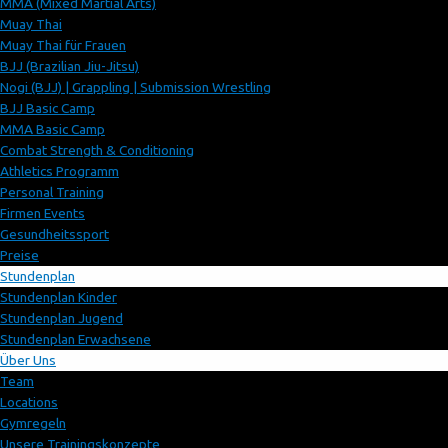
MMA (Mixed Martial Arts)
Muay Thai
Muay Thai für Frauen
BJJ (Brazilian Jiu-Jitsu)
Nogi (BJJ) | Grappling | Submission Wrestling
BJJ Basic Camp
MMA Basic Camp
Combat Strength & Conditioning
Athletics Programm
Personal Training
Firmen Events
Gesundheitssport
Preise
Stundenplan
Stundenplan Kinder
Stundenplan Jugend
Stundenplan Erwachsene
Über Uns
Team
Locations
Gymregeln
Unsere Trainingskonzepte