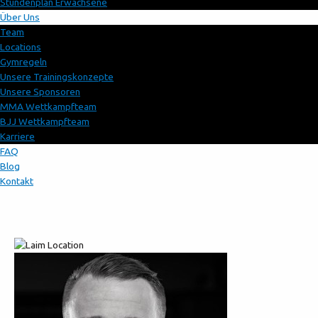
Stundenplan Erwachsene
Über Uns
Team
Locations
Gymregeln
Unsere Trainingskonzepte
Unsere Sponsoren
MMA Wettkampfteam
BJJ Wettkampfteam
Karriere
FAQ
Blog
Kontakt