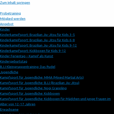
Zum Inhalt springen
Probetraining
Mitglied werden
Angebot
Kinder
Kinderkampfsport: Brazilian Jiu-Jitsu für Kids 3-5
Kinderkampfsport: Brazilian Jiu-Jitsu für Kids 6-8
Kinderkampfsport: Brazilian Jiu-Jitsu für Kids 9-12
Kinderkampfsport: Kickboxen für Kids 9-12
Kinder Ferientag – Kampf als Kunst
Kindergeburtstag
BJJ Kleingruppentraining: Das Rudel
Jugendliche
Kampfsport für Jugendliche: MMA (Mixed Martial Arts)
Kampfsport für Jugendliche: BJJ (Brazilian Jiu-Jitsu)
Kampfsport für Jugendliche: Nogi Grappling
Kampfsport für Jugendliche: Kickboxen
Kampfsport für Jugendliche: Kickboxen für Mädchen und junge Frauen im
Alter von 12-17 Jahren
Erwachsene