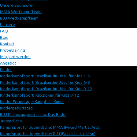
Unsere Sponsoren
MMA Wettkampfteam
BJJ Wettkampfteam
Karriere
FAQ
Blog
Kontakt
Probetraining
Mitglied werden
Angebot
Kinder
Kinderkampfsport: Brazilian Jiu-Jitsu für Kids 3-5
Kinderkampfsport: Brazilian Jiu-Jitsu für Kids 6-8
Kinderkampfsport: Brazilian Jiu-Jitsu für Kids 9-12
Kinderkampfsport: Kickboxen für Kids 9-12
Kinder Ferientag – Kampf als Kunst
Kindergeburtstag
BJJ Kleingruppentraining: Das Rudel
Jugendliche
Kampfsport für Jugendliche: MMA (Mixed Martial Arts)
Kampfsport für Jugendliche: BJJ (Brazilian Jiu-Jitsu)