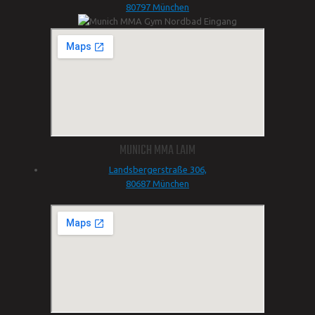
80797 München
MUNICH MMA LAIM
Landsbergerstraße 306,
80687 München