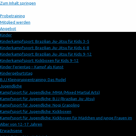
Zum Inhalt springen
Probetraining
Mitglied werden
Angebot
Kinder
Kinderkampfsport: Brazilian Jiu-Jitsu für Kids 3-5
Kinderkampfsport: Brazilian Jiu-Jitsu für Kids 6-8
Kinderkampfsport: Brazilian Jiu-Jitsu für Kids 9-12
Kinderkampfsport: Kickboxen für Kids 9-12
Kinder Ferientag – Kampf als Kunst
Kindergeburtstag
BJJ Kleingruppentraining: Das Rudel
Jugendliche
Kampfsport für Jugendliche: MMA (Mixed Martial Arts)
Kampfsport für Jugendliche: BJJ (Brazilian Jiu-Jitsu)
Kampfsport für Jugendliche: Nogi Grappling
Kampfsport für Jugendliche: Kickboxen
Kampfsport für Jugendliche: Kickboxen für Mädchen und junge Frauen im
Alter von 12-17 Jahren
Erwachsene