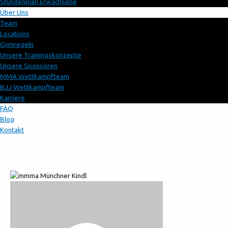
Stundenplan Erwachsene
Über Uns
Team
Locations
Gymregeln
Unsere Trainingskonzepte
Unsere Sponsoren
MMA Wettkampfteam
BJJ Wettkampfteam
Karriere
FAQ
Blog
Kontakt