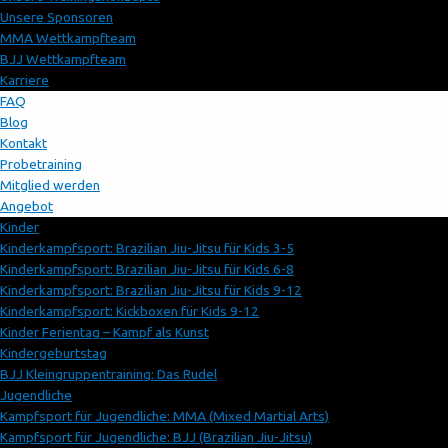
Unsere Sponsoren
MMA Wettkampfteam
BJJ Wettkampfteam
Karriere
FAQ
Blog
Kontakt
Probetraining
Mitglied werden
Angebot
Kinder
Kinderkampfsport: Brazilian Jiu-Jitsu für Kids 3-5
Kinderkampfsport: Brazilian Jiu-Jitsu für Kids 6-8
Kinderkampfsport: Brazilian Jiu-Jitsu für Kids 9-12
Kinderkampfsport: Kickboxen für Kids 9-12
Kinder Ferientag – Kampf als Kunst
Kindergeburtstag
BJJ Kleingruppentraining: Das Rudel
Jugendliche
Kampfsport für Jugendliche: MMA (Mixed Martial Arts)
Kampfsport für Jugendliche: BJJ (Brazilian Jiu-Jitsu)