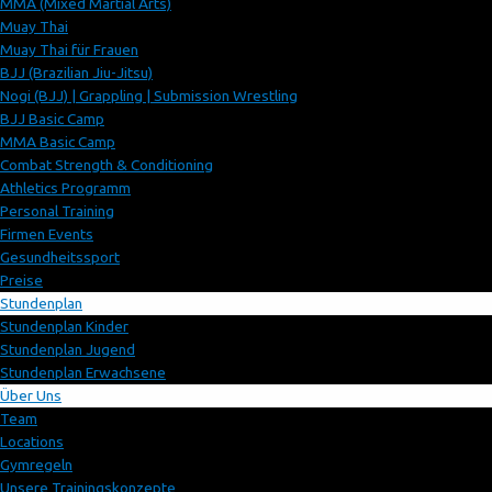
MMA (Mixed Martial Arts)
Muay Thai
Muay Thai für Frauen
BJJ (Brazilian Jiu-Jitsu)
Nogi (BJJ) | Grappling | Submission Wrestling
BJJ Basic Camp
MMA Basic Camp
Combat Strength & Conditioning
Athletics Programm
Personal Training
Firmen Events
Gesundheitssport
Preise
Stundenplan
Stundenplan Kinder
Stundenplan Jugend
Stundenplan Erwachsene
Über Uns
Team
Locations
Gymregeln
Unsere Trainingskonzepte