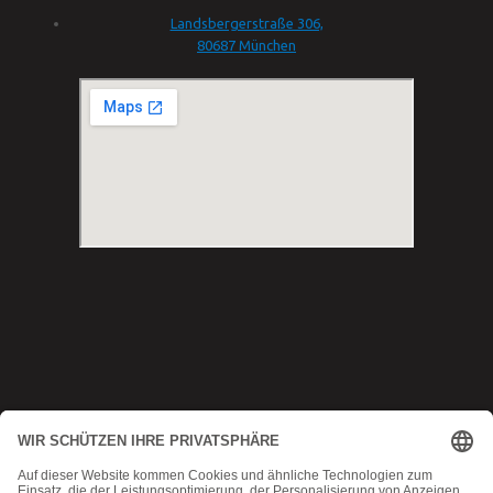
Landsbergerstraße 306,
80687 München
Copyright © 2025 Munich MMA
Datenschutz
|
AGB
|
Impressum
|
Kontakt
MadeByMomoko