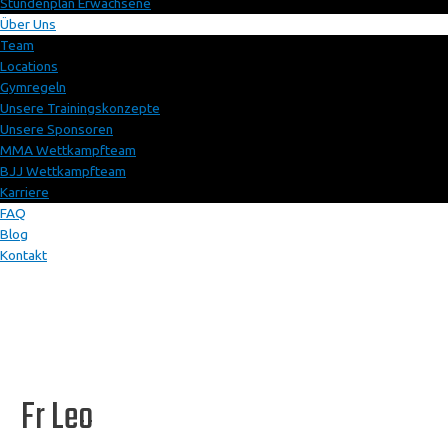
Stundenplan Erwachsene
Über Uns
Team
Locations
Gymregeln
Unsere Trainingskonzepte
Unsere Sponsoren
MMA Wettkampfteam
BJJ Wettkampfteam
Karriere
FAQ
Blog
Kontakt
Fr Leo