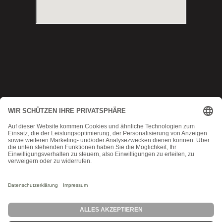
Copyright © 2025 Munich MMA
Datenschutz
|
AGB
|
Impressum
|
Kontakt
MadeByMomoko
Probetraining