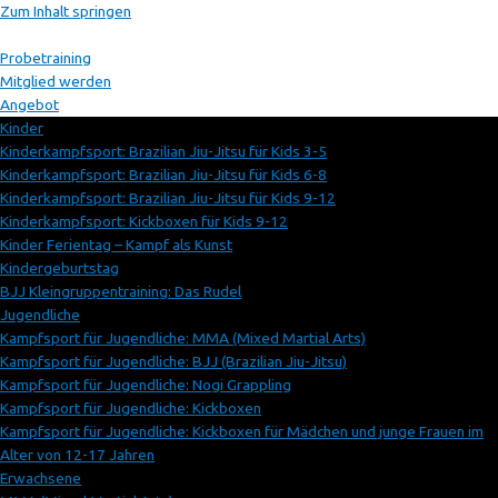
Zum Inhalt springen
Probetraining
Mitglied werden
Angebot
Kinder
Kinderkampfsport: Brazilian Jiu-Jitsu für Kids 3-5
Kinderkampfsport: Brazilian Jiu-Jitsu für Kids 6-8
Kinderkampfsport: Brazilian Jiu-Jitsu für Kids 9-12
Kinderkampfsport: Kickboxen für Kids 9-12
Kinder Ferientag – Kampf als Kunst
Kindergeburtstag
BJJ Kleingruppentraining: Das Rudel
Jugendliche
Kampfsport für Jugendliche: MMA (Mixed Martial Arts)
Kampfsport für Jugendliche: BJJ (Brazilian Jiu-Jitsu)
Kampfsport für Jugendliche: Nogi Grappling
Kampfsport für Jugendliche: Kickboxen
Kampfsport für Jugendliche: Kickboxen für Mädchen und junge Frauen im
Alter von 12-17 Jahren
Erwachsene