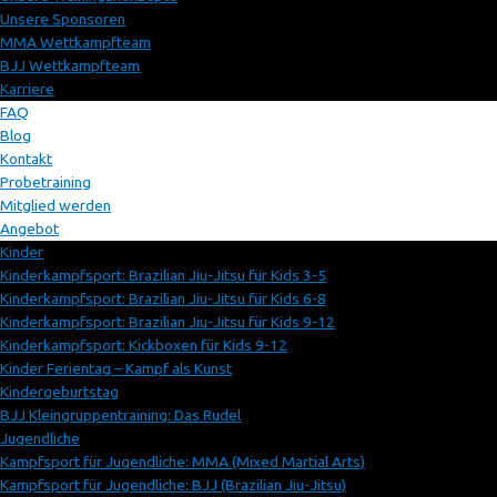
Unsere Sponsoren
MMA Wettkampfteam
BJJ Wettkampfteam
Karriere
FAQ
Blog
Kontakt
Probetraining
Mitglied werden
Angebot
Kinder
Kinderkampfsport: Brazilian Jiu-Jitsu für Kids 3-5
Kinderkampfsport: Brazilian Jiu-Jitsu für Kids 6-8
Kinderkampfsport: Brazilian Jiu-Jitsu für Kids 9-12
Kinderkampfsport: Kickboxen für Kids 9-12
Kinder Ferientag – Kampf als Kunst
Kindergeburtstag
BJJ Kleingruppentraining: Das Rudel
Jugendliche
Kampfsport für Jugendliche: MMA (Mixed Martial Arts)
Kampfsport für Jugendliche: BJJ (Brazilian Jiu-Jitsu)