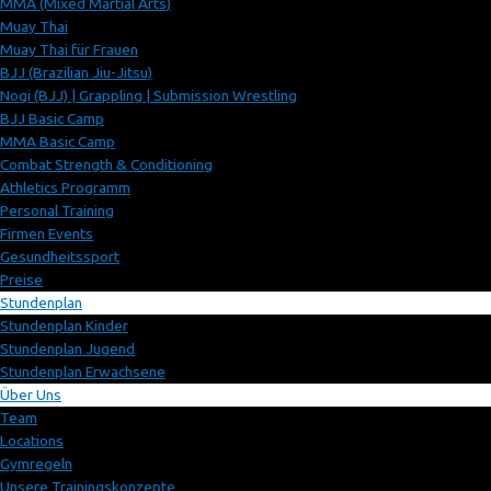
MMA (Mixed Martial Arts)
Muay Thai
Muay Thai für Frauen
BJJ (Brazilian Jiu-Jitsu)
Nogi (BJJ) | Grappling | Submission Wrestling
BJJ Basic Camp
MMA Basic Camp
Combat Strength & Conditioning
Athletics Programm
Personal Training
Firmen Events
Gesundheitssport
Preise
Stundenplan
Stundenplan Kinder
Stundenplan Jugend
Stundenplan Erwachsene
Über Uns
Team
Locations
Gymregeln
Unsere Trainingskonzepte