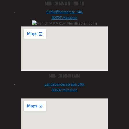
MUNICH MMA NORDBAD
Schleißheimerstr. 140,
80797 München
MUNICH MMA LAIM
Landsbergerstraße 306,
80687 München