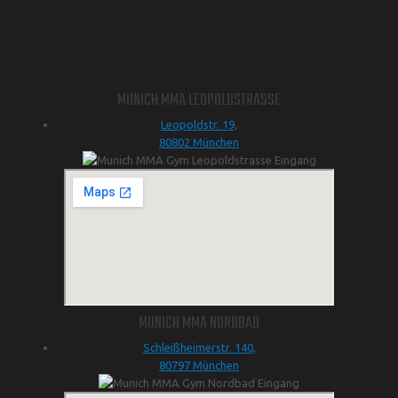
MUNICH MMA LEOPOLDSTRASSE
Leopoldstr. 19,
80802 München
MUNICH MMA NORDBAD
Schleißheimerstr. 140,
80797 München