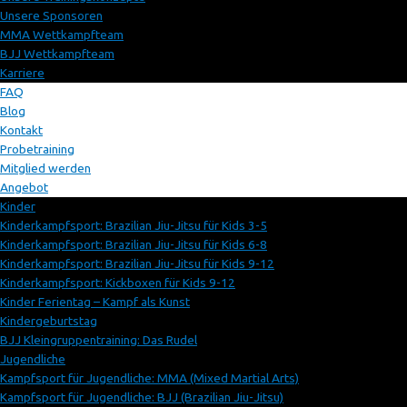
Unsere Sponsoren
MMA Wettkampfteam
BJJ Wettkampfteam
Karriere
FAQ
Blog
Kontakt
Probetraining
Mitglied werden
Angebot
Kinder
Kinderkampfsport: Brazilian Jiu-Jitsu für Kids 3-5
Kinderkampfsport: Brazilian Jiu-Jitsu für Kids 6-8
Kinderkampfsport: Brazilian Jiu-Jitsu für Kids 9-12
Kinderkampfsport: Kickboxen für Kids 9-12
Kinder Ferientag – Kampf als Kunst
Kindergeburtstag
BJJ Kleingruppentraining: Das Rudel
Jugendliche
Kampfsport für Jugendliche: MMA (Mixed Martial Arts)
Kampfsport für Jugendliche: BJJ (Brazilian Jiu-Jitsu)