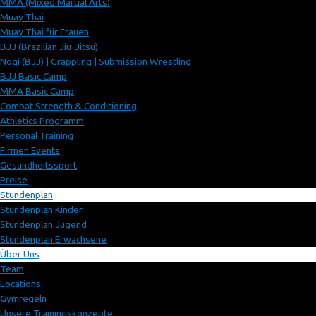
MMA (Mixed Martial Arts)
Muay Thai
Muay Thai für Frauen
BJJ (Brazilian Jiu-Jitsu)
Nogi (BJJ) | Grappling | Submission Wrestling
BJJ Basic Camp
MMA Basic Camp
Combat Strength & Conditioning
Athletics Programm
Personal Training
Firmen Events
Gesundheitssport
Preise
Stundenplan
Stundenplan Kinder
Stundenplan Jugend
Stundenplan Erwachsene
Über Uns
Team
Locations
Gymregeln
Unsere Trainingskonzepte