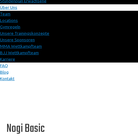
Stundenplan Erwachsene
Über Uns
Team
Locations
Gymregeln
Unsere Trainingskonzepte
Unsere Sponsoren
MMA Wettkampfteam
BJJ Wettkampfteam
Karriere
FAQ
Blog
Kontakt
Nogi Basic