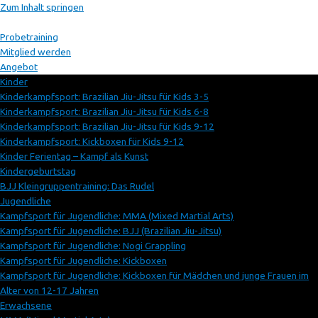
Zum Inhalt springen
Probetraining
Mitglied werden
Angebot
Kinder
Kinderkampfsport: Brazilian Jiu-Jitsu für Kids 3-5
Kinderkampfsport: Brazilian Jiu-Jitsu für Kids 6-8
Kinderkampfsport: Brazilian Jiu-Jitsu für Kids 9-12
Kinderkampfsport: Kickboxen für Kids 9-12
Kinder Ferientag – Kampf als Kunst
Kindergeburtstag
BJJ Kleingruppentraining: Das Rudel
Jugendliche
Kampfsport für Jugendliche: MMA (Mixed Martial Arts)
Kampfsport für Jugendliche: BJJ (Brazilian Jiu-Jitsu)
Kampfsport für Jugendliche: Nogi Grappling
Kampfsport für Jugendliche: Kickboxen
Kampfsport für Jugendliche: Kickboxen für Mädchen und junge Frauen im
Alter von 12-17 Jahren
Erwachsene