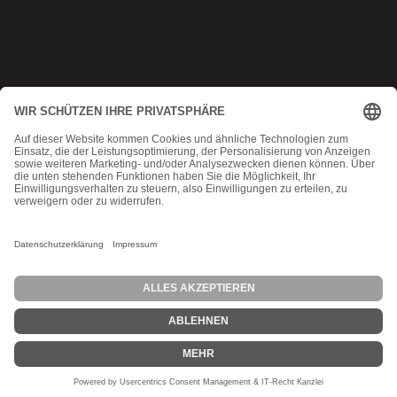
Copyright © 2025 Munich MMA
Datenschutz
|
AGB
|
Impressum
|
Kontakt
MadeByMomoko
Probetraining
Angebot
Stundenplan
Blog
Kontakt
Über Uns