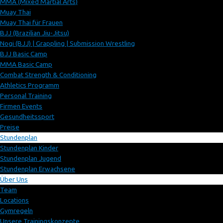
MMA (Mixed Martial Arts)
Muay Thai
Muay Thai für Frauen
BJJ (Brazilian Jiu-Jitsu)
Nogi (BJJ) | Grappling | Submission Wrestling
BJJ Basic Camp
MMA Basic Camp
Combat Strength & Conditioning
Athletics Programm
Personal Training
Firmen Events
Gesundheitssport
Preise
Stundenplan
Stundenplan Kinder
Stundenplan Jugend
Stundenplan Erwachsene
Über Uns
Team
Locations
Gymregeln
Unsere Trainingskonzepte