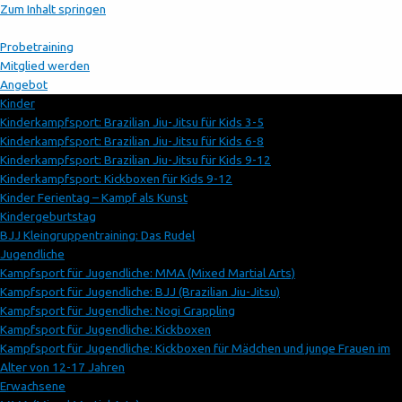
Zum Inhalt springen
Probetraining
Mitglied werden
Angebot
Kinder
Kinderkampfsport: Brazilian Jiu-Jitsu für Kids 3-5
Kinderkampfsport: Brazilian Jiu-Jitsu für Kids 6-8
Kinderkampfsport: Brazilian Jiu-Jitsu für Kids 9-12
Kinderkampfsport: Kickboxen für Kids 9-12
Kinder Ferientag – Kampf als Kunst
Kindergeburtstag
BJJ Kleingruppentraining: Das Rudel
Jugendliche
Kampfsport für Jugendliche: MMA (Mixed Martial Arts)
Kampfsport für Jugendliche: BJJ (Brazilian Jiu-Jitsu)
Kampfsport für Jugendliche: Nogi Grappling
Kampfsport für Jugendliche: Kickboxen
Kampfsport für Jugendliche: Kickboxen für Mädchen und junge Frauen im
Alter von 12-17 Jahren
Erwachsene