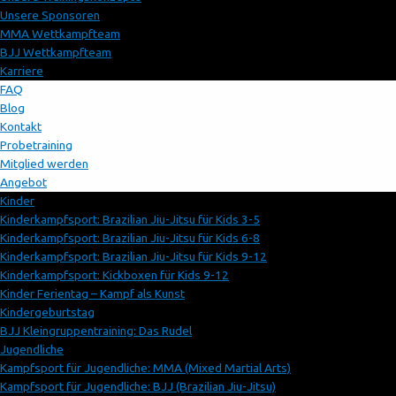
Unsere Sponsoren
MMA Wettkampfteam
BJJ Wettkampfteam
Karriere
FAQ
Blog
Kontakt
Probetraining
Mitglied werden
Angebot
Kinder
Kinderkampfsport: Brazilian Jiu-Jitsu für Kids 3-5
Kinderkampfsport: Brazilian Jiu-Jitsu für Kids 6-8
Kinderkampfsport: Brazilian Jiu-Jitsu für Kids 9-12
Kinderkampfsport: Kickboxen für Kids 9-12
Kinder Ferientag – Kampf als Kunst
Kindergeburtstag
BJJ Kleingruppentraining: Das Rudel
Jugendliche
Kampfsport für Jugendliche: MMA (Mixed Martial Arts)
Kampfsport für Jugendliche: BJJ (Brazilian Jiu-Jitsu)