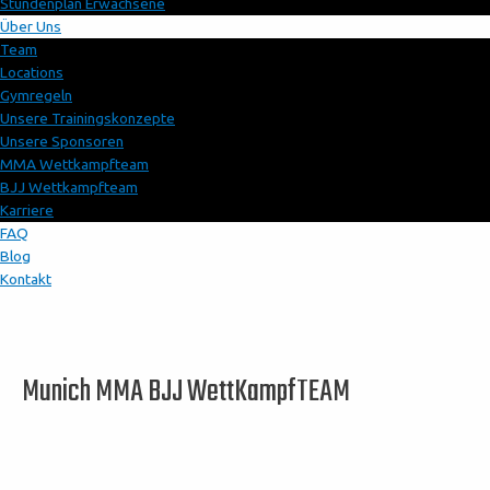
Stundenplan Erwachsene
Über Uns
Team
Locations
Gymregeln
Unsere Trainingskonzepte
Unsere Sponsoren
MMA Wettkampfteam
BJJ Wettkampfteam
Karriere
FAQ
Blog
Kontakt
Munich MMA BJJ WettKampfTEAM