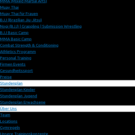
MMA (Mixed Martial Arts)
Muay Thai
Muay Thai für Frauen
BJJ (Brazilian Jiu-Jitsu)
Nogi (BJJ) | Grappling | Submission Wrestling
BJJ Basic Camp
MMA Basic Camp
Combat Strength & Conditioning
Athletics Programm
Personal Training
Firmen Events
Gesundheitssport
Preise
Stundenplan
Stundenplan Kinder
Stundenplan Jugend
Stundenplan Erwachsene
Über Uns
Team
Locations
Gymregeln
Unsere Trainingskonzepte