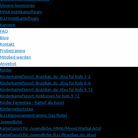
Unsere Sponsoren
MMA Wettkampfteam
BJJ Wettkampfteam
Karriere
FAQ
Blog
Kontakt
Probetraining
Mitglied werden
Angebot
Kinder
Kinderkampfsport: Brazilian Jiu-Jitsu für Kids 3-5
Kinderkampfsport: Brazilian Jiu-Jitsu für Kids 6-8
Kinderkampfsport: Brazilian Jiu-Jitsu für Kids 9-12
Kinderkampfsport: Kickboxen für Kids 9-12
Kinder Ferientag – Kampf als Kunst
Kindergeburtstag
BJJ Kleingruppentraining: Das Rudel
Jugendliche
Kampfsport für Jugendliche: MMA (Mixed Martial Arts)
Kampfsport für Jugendliche: BJJ (Brazilian Jiu-Jitsu)