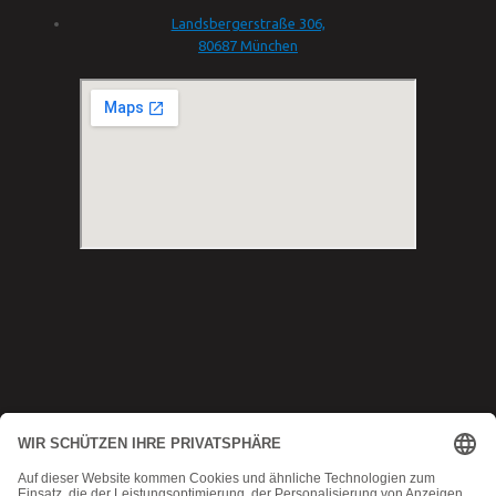
Landsbergerstraße 306,
80687 München
Copyright © 2025 Munich MMA
Datenschutz
|
AGB
|
Impressum
|
Kontakt
MadeByMomoko