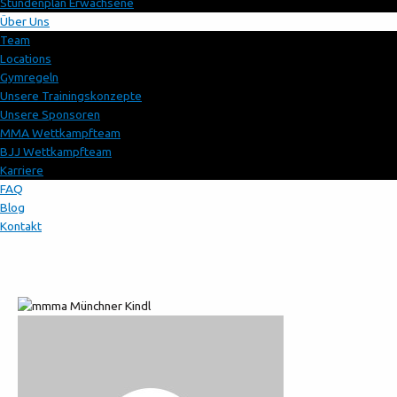
Stundenplan Erwachsene
Über Uns
Team
Locations
Gymregeln
Unsere Trainingskonzepte
Unsere Sponsoren
MMA Wettkampfteam
BJJ Wettkampfteam
Karriere
FAQ
Blog
Kontakt