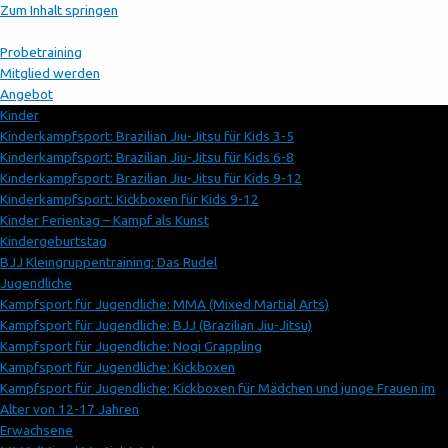
Zum Inhalt springen
Probetraining
Mitglied werden
Angebot
Kinder
Kinderkampfsport: Brazilian Jiu-Jitsu für Kids 3-5
Kinderkampfsport: Brazilian Jiu-Jitsu für Kids 6-8
Kinderkampfsport: Brazilian Jiu-Jitsu für Kids 9-12
Kinderkampfsport: Kickboxen für Kids 9-12
Kinder Ferientag – Kampf als Kunst
Kindergeburtstag
BJJ Kleingruppentraining: Das Rudel
Jugendliche
Kampfsport für Jugendliche: MMA (Mixed Martial Arts)
Kampfsport für Jugendliche: BJJ (Brazilian Jiu-Jitsu)
Kampfsport für Jugendliche: Nogi Grappling
Kampfsport für Jugendliche: Kickboxen
Kampfsport für Jugendliche: Kickboxen für Mädchen und junge Frauen im
Alter von 12-17 Jahren
Erwachsene