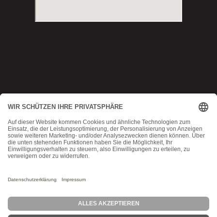
Copyright © 2025 Munich MMA
Datenschutz
|
AGB
|
Impressum
|
Kontakt
MadeByMomoko
Probetraining