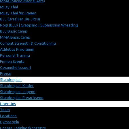
MMA (Mixed Martial Arts)
Muay Thai
Muay Thai für Frauen
BJJ (Brazilian Jiu-Jitsu)
Nogi (BJJ) | Grappling | Submission Wrestling
BJJ Basic Camp
MMA Basic Camp
Combat Strength & Conditioning
Athletics Programm
Personal Training
Firmen Events
Gesundheitssport
Preise
Stundenplan
Stundenplan Kinder
Stundenplan Jugend
Stundenplan Erwachsene
Über Uns
Team
Locations
Gymregeln
Unsere Trainingskonzepte