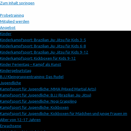
Zum Inhalt springen
Probetraining
Mitglied werden
Angebot
Kinder
Kinderkampfsport: Brazilian Jiu-Jitsu für Kids 3-5
Kinderkampfsport: Brazilian Jiu-Jitsu für Kids 6-8
Kinderkampfsport: Brazilian Jiu-Jitsu für Kids 9-12
Kinderkampfsport: Kickboxen für Kids 9-12
Kinder Ferientag – Kampf als Kunst
Kindergeburtstag
BJJ Kleingruppentraining: Das Rudel
Jugendliche
Kampfsport für Jugendliche: MMA (Mixed Martial Arts)
Kampfsport für Jugendliche: BJJ (Brazilian Jiu-Jitsu)
Kampfsport für Jugendliche: Nogi Grappling
Kampfsport für Jugendliche: Kickboxen
Kampfsport für Jugendliche: Kickboxen für Mädchen und junge Frauen im
Alter von 12-17 Jahren
Erwachsene