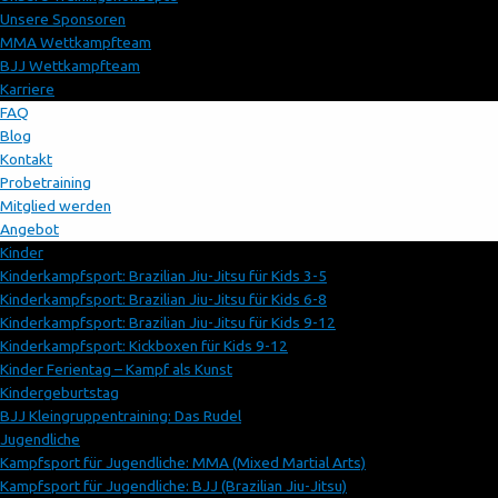
Unsere Sponsoren
MMA Wettkampfteam
BJJ Wettkampfteam
Karriere
FAQ
Blog
Kontakt
Probetraining
Mitglied werden
Angebot
Kinder
Kinderkampfsport: Brazilian Jiu-Jitsu für Kids 3-5
Kinderkampfsport: Brazilian Jiu-Jitsu für Kids 6-8
Kinderkampfsport: Brazilian Jiu-Jitsu für Kids 9-12
Kinderkampfsport: Kickboxen für Kids 9-12
Kinder Ferientag – Kampf als Kunst
Kindergeburtstag
BJJ Kleingruppentraining: Das Rudel
Jugendliche
Kampfsport für Jugendliche: MMA (Mixed Martial Arts)
Kampfsport für Jugendliche: BJJ (Brazilian Jiu-Jitsu)