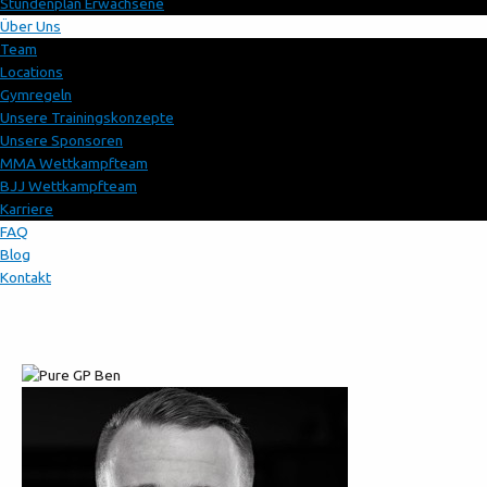
Stundenplan Erwachsene
Über Uns
Team
Locations
Gymregeln
Unsere Trainingskonzepte
Unsere Sponsoren
MMA Wettkampfteam
BJJ Wettkampfteam
Karriere
FAQ
Blog
Kontakt