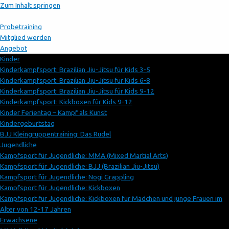
Zum Inhalt springen
Probetraining
Mitglied werden
Angebot
Kinder
Kinderkampfsport: Brazilian Jiu-Jitsu für Kids 3-5
Kinderkampfsport: Brazilian Jiu-Jitsu für Kids 6-8
Kinderkampfsport: Brazilian Jiu-Jitsu für Kids 9-12
Kinderkampfsport: Kickboxen für Kids 9-12
Kinder Ferientag – Kampf als Kunst
Kindergeburtstag
BJJ Kleingruppentraining: Das Rudel
Jugendliche
Kampfsport für Jugendliche: MMA (Mixed Martial Arts)
Kampfsport für Jugendliche: BJJ (Brazilian Jiu-Jitsu)
Kampfsport für Jugendliche: Nogi Grappling
Kampfsport für Jugendliche: Kickboxen
Kampfsport für Jugendliche: Kickboxen für Mädchen und junge Frauen im
Alter von 12-17 Jahren
Erwachsene