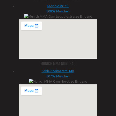
Leopoldstr. 19,
80802 München
MUNICH MMA NORDBAD
Schleißheimerstr. 140,
80797 München