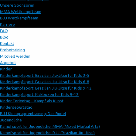
Unsere Sponsoren
MMA Wettkampfteam
BJJ Wettkampfteam
Karriere
FAQ
Blog
Kontakt
Probetraining
Mitglied werden
Angebot
Kinder
Kinderkampfsport: Brazilian Jiu-Jitsu für Kids 3-5
Kinderkampfsport: Brazilian Jiu-Jitsu für Kids 6-8
Kinderkampfsport: Brazilian Jiu-Jitsu für Kids 9-12
Kinderkampfsport: Kickboxen für Kids 9-12
Kinder Ferientag – Kampf als Kunst
Kindergeburtstag
BJJ Kleingruppentraining: Das Rudel
Jugendliche
Kampfsport für Jugendliche: MMA (Mixed Martial Arts)
Kampfsport für Jugendliche: BJJ (Brazilian Jiu-Jitsu)