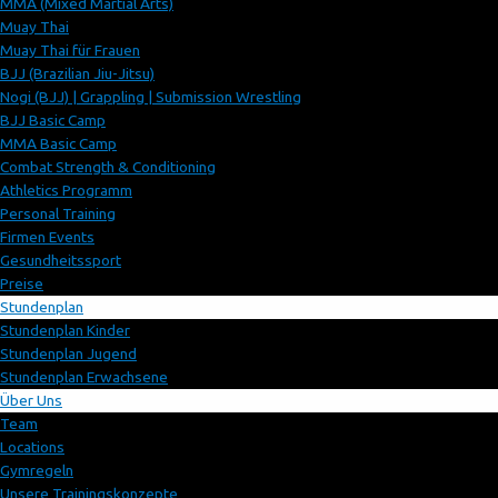
MMA (Mixed Martial Arts)
Muay Thai
Muay Thai für Frauen
BJJ (Brazilian Jiu-Jitsu)
Nogi (BJJ) | Grappling | Submission Wrestling
BJJ Basic Camp
MMA Basic Camp
Combat Strength & Conditioning
Athletics Programm
Personal Training
Firmen Events
Gesundheitssport
Preise
Stundenplan
Stundenplan Kinder
Stundenplan Jugend
Stundenplan Erwachsene
Über Uns
Team
Locations
Gymregeln
Unsere Trainingskonzepte