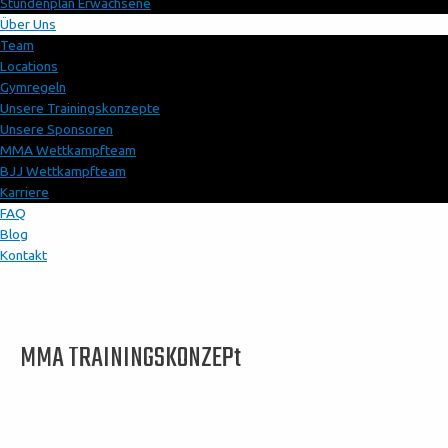
Stundenplan Erwachsene
Über Uns
Team
Locations
Gymregeln
Unsere Trainingskonzepte
Unsere Sponsoren
MMA Wettkampfteam
BJJ Wettkampfteam
Karriere
FAQ
Blog
Kontakt
MMA TRAININGSKONZEPt