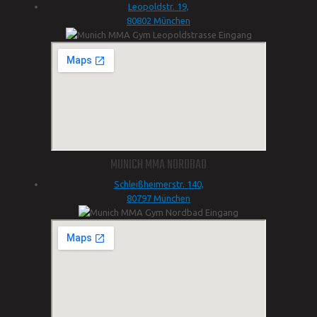
Leopoldstr. 19,
80802 München
MUNICH MMA NORDBAD
Schleißheimerstr. 140,
80797 München