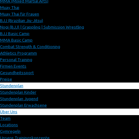
MMA (Mixed Martial Arts)
Muay Thai
Muay Thai für Frauen
BJJ (Brazilian Jiu-Jitsu)
Nogi (BJJ) | Grappling | Submission Wrestling
BJJ Basic Camp
MMA Basic Camp
Combat Strength & Conditioning
Athletics Programm
Personal Training
Firmen Events
Gesundheitssport
Preise
Stundenplan
Stundenplan Kinder
Stundenplan Jugend
Stundenplan Erwachsene
Über Uns
Team
Locations
Gymregeln
Unsere Trainingskonzepte