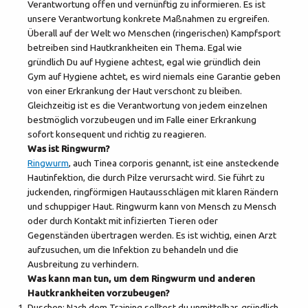
Verantwortung offen und vernünftig zu informieren. Es ist
unsere Verantwortung konkrete Maßnahmen zu ergreifen.
Überall auf der Welt wo Menschen (ringerischen) Kampfsport
betreiben sind Hautkrankheiten ein Thema. Egal wie
gründlich Du auf Hygiene achtest, egal wie gründlich dein
Gym auf Hygiene achtet, es wird niemals eine Garantie geben
von einer Erkrankung der Haut verschont zu bleiben.
Gleichzeitig ist es die Verantwortung von jedem einzelnen
bestmöglich vorzubeugen und im Falle einer Erkrankung
sofort konsequent und richtig zu reagieren.
Was ist Ringwurm?
Ringwurm
, auch Tinea corporis genannt, ist eine ansteckende
Hautinfektion, die durch Pilze verursacht wird. Sie führt zu
juckenden, ringförmigen Hautausschlägen mit klaren Rändern
und schuppiger Haut. Ringwurm kann von Mensch zu Mensch
oder durch Kontakt mit infizierten Tieren oder
Gegenständen übertragen werden. Es ist wichtig, einen Arzt
aufzusuchen, um die Infektion zu behandeln und die
Ausbreitung zu verhindern.
Was kann man tun, um dem Ringwurm und anderen
Hautkrankheiten vorzubeugen?
Duschen: Nach dem Training solltest du unmittelbar, gründlich