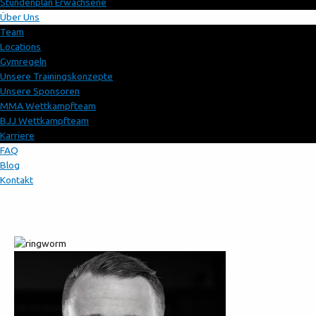
Stundenplan Erwachsene
Über Uns
Team
Locations
Gymregeln
Unsere Trainingskonzepte
Unsere Sponsoren
MMA Wettkampfteam
BJJ Wettkampfteam
Karriere
FAQ
Blog
Kontakt