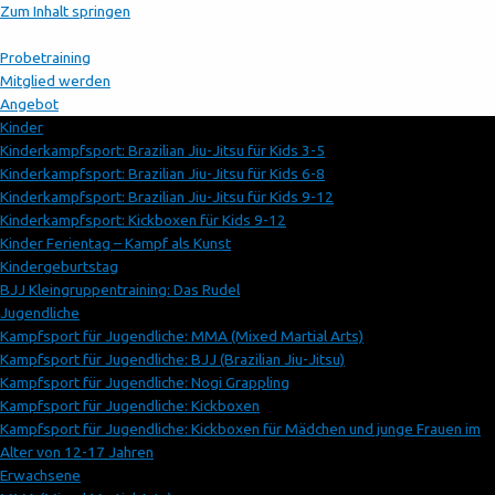
Zum Inhalt springen
Probetraining
Mitglied werden
Angebot
Kinder
Kinderkampfsport: Brazilian Jiu-Jitsu für Kids 3-5
Kinderkampfsport: Brazilian Jiu-Jitsu für Kids 6-8
Kinderkampfsport: Brazilian Jiu-Jitsu für Kids 9-12
Kinderkampfsport: Kickboxen für Kids 9-12
Kinder Ferientag – Kampf als Kunst
Kindergeburtstag
BJJ Kleingruppentraining: Das Rudel
Jugendliche
Kampfsport für Jugendliche: MMA (Mixed Martial Arts)
Kampfsport für Jugendliche: BJJ (Brazilian Jiu-Jitsu)
Kampfsport für Jugendliche: Nogi Grappling
Kampfsport für Jugendliche: Kickboxen
Kampfsport für Jugendliche: Kickboxen für Mädchen und junge Frauen im
Alter von 12-17 Jahren
Erwachsene