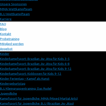
Unsere Sponsoren
MMA Wettkampfteam
BJJ Wettkampfteam
Karriere
FAQ
Blog
Kontakt
Probetraining
Mitglied werden
Angebot
Kinder
Kinderkampfsport: Brazilian Jiu-Jitsu für Kids 3-5
Kinderkampfsport: Brazilian Jiu-Jitsu für Kids 6-8
Kinderkampfsport: Brazilian Jiu-Jitsu für Kids 9-12
Kinderkampfsport: Kickboxen für Kids 9-12
Kinder Ferientag – Kampf als Kunst
Kindergeburtstag
BJJ Kleingruppentraining: Das Rudel
Jugendliche
Kampfsport für Jugendliche: MMA (Mixed Martial Arts)
Kampfsport für Jugendliche: BJJ (Brazilian Jiu-Jitsu)