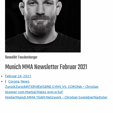
Benedikt Freudenberger
Munich MMA Newsletter Februar 2021
Februar 26, 2021
|
Corona
,
News
Zurück
Zurück
INTERVIEWSERIE GYMS VS. CORONA – Christian
Wagner vom Martial Mates gym in hof
Weiter
Munich MMA TEAM Netzwerk – Christian Soetebier
Nächster