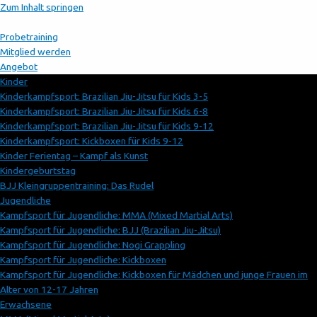
Zum Inhalt springen
Probetraining
Mitglied werden
Angebot
Kinder
Kinderkampfsport: Brazilian Jiu-Jitsu für Kids 3-5
Kinderkampfsport: Brazilian Jiu-Jitsu für Kids 6-8
Kinderkampfsport: Brazilian Jiu-Jitsu für Kids 9-12
Kinderkampfsport: Kickboxen für Kids 9-12
Kinder Ferientag – Kampf als Kunst
Kindergeburtstag
BJJ Kleingruppentraining: Das Rudel
Jugendliche
Kampfsport für Jugendliche: MMA (Mixed Martial Arts)
Kampfsport für Jugendliche: BJJ (Brazilian Jiu-Jitsu)
Kampfsport für Jugendliche: Nogi Grappling
Kampfsport für Jugendliche: Kickboxen
Kampfsport für Jugendliche: Kickboxen für Mädchen und junge Frauen im
Alter von 12-17 Jahren
Erwachsene