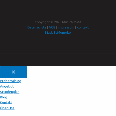
Copyright © 2025 Munich MMA
Datenschutz
|
AGB
|
Impressum
|
Kontakt
MadeByMomoko
Probetraining
Angebot
Stundenplan
Blog
Kontakt
Über Uns