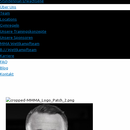
Stundenplan Erwachsene
Über Uns
Team
Locations
Gymregeln
Unsere Trainingskonzepte
Unsere Sponsoren
MMA Wettkampfteam
BJJ Wettkampfteam
Karriere
FAQ
Blog
Kontakt