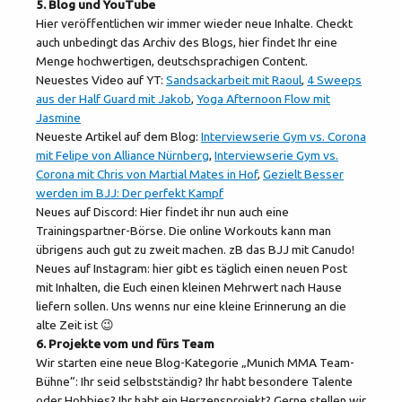
5. Blog und YouTube
Hier veröffentlichen wir immer wieder neue Inhalte. Checkt
auch unbedingt das Archiv des Blogs, hier findet Ihr eine
Menge hochwertigen, deutschsprachigen Content.
Neuestes Video auf YT:
Sandsackarbeit mit Raoul
,
4 Sweeps
aus der Half Guard mit Jakob
,
Yoga Afternoon Flow mit
Jasmine
Neueste Artikel auf dem Blog:
Interviewserie Gym vs. Corona
mit Felipe von Alliance Nürnberg
,
Interviewserie Gym vs.
Corona mit Chris von Martial Mates in Hof
,
Gezielt Besser
werden im BJJ: Der perfekt Kampf
Neues auf Discord: Hier findet ihr nun auch eine
Trainingspartner-Börse. Die online Workouts kann man
übrigens auch gut zu zweit machen. zB das BJJ mit Canudo!
Neues auf Instagram: hier gibt es täglich einen neuen Post
mit Inhalten, die Euch einen kleinen Mehrwert nach Hause
liefern sollen. Uns wenns nur eine kleine Erinnerung an die
alte Zeit ist 😉
6. Projekte vom und fürs Team
Wir starten eine neue Blog-Kategorie „Munich MMA Team-
Bühne“: Ihr seid selbstständig? Ihr habt besondere Talente
oder Hobbies? Ihr habt ein Herzensprojekt? Gerne stellen wir