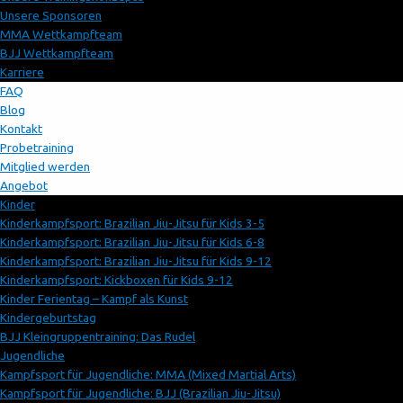
Unsere Sponsoren
MMA Wettkampfteam
BJJ Wettkampfteam
Karriere
FAQ
Blog
Kontakt
Probetraining
Mitglied werden
Angebot
Kinder
Kinderkampfsport: Brazilian Jiu-Jitsu für Kids 3-5
Kinderkampfsport: Brazilian Jiu-Jitsu für Kids 6-8
Kinderkampfsport: Brazilian Jiu-Jitsu für Kids 9-12
Kinderkampfsport: Kickboxen für Kids 9-12
Kinder Ferientag – Kampf als Kunst
Kindergeburtstag
BJJ Kleingruppentraining: Das Rudel
Jugendliche
Kampfsport für Jugendliche: MMA (Mixed Martial Arts)
Kampfsport für Jugendliche: BJJ (Brazilian Jiu-Jitsu)