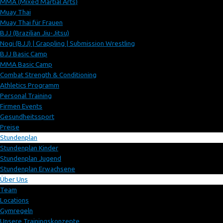
MMA (Mixed Martial Arts)
Muay Thai
Muay Thai für Frauen
BJJ (Brazilian Jiu-Jitsu)
Nogi (BJJ) | Grappling | Submission Wrestling
BJJ Basic Camp
MMA Basic Camp
Combat Strength & Conditioning
Athletics Programm
Personal Training
Firmen Events
Gesundheitssport
Preise
Stundenplan
Stundenplan Kinder
Stundenplan Jugend
Stundenplan Erwachsene
Über Uns
Team
Locations
Gymregeln
Unsere Trainingskonzepte