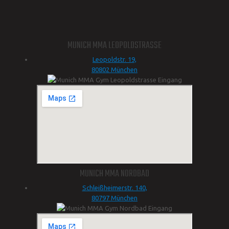
MUNICH MMA LEOPOLDSTRASSE
Leopoldstr. 19,
80802 München
MUNICH MMA NORDBAD
Schleißheimerstr. 140,
80797 München