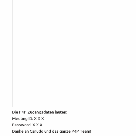
Die P4P Zugangsdaten lauten:
Meeting ID: X X X
Password: X X X
Danke an Canudo und das ganze P4P Team!