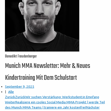
Benedikt Freudenberger
Munich MMA Newsletter: Mehr & Neues
Kindertraining Mit Dem Schulstart
September 9, 2025
|
Alle
Zurück
Zurück
Wir suchen Verstärkung: Werkstudent:in Empfang
Weiter
Realisiere ein cooles Social Media MMA Projekt | werde Teil
des Munich MMA Teams | trainiere ein Jahr kostenfrei!
Nächster