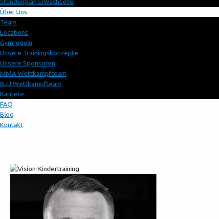
Stundenplan Erwachsene
Über Uns
Team
Locations
Gymregeln
Unsere Trainingskonzepte
Unsere Sponsoren
MMA Wettkampfteam
BJJ Wettkampfteam
Karriere
FAQ
Blog
Kontakt