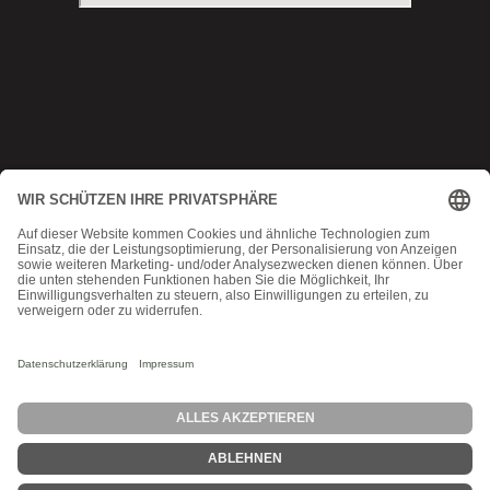
Copyright © 2025 Munich MMA
Datenschutz
|
AGB
|
Impressum
|
Kontakt
MadeByMomoko
Probetraining
Angebot
Stundenplan