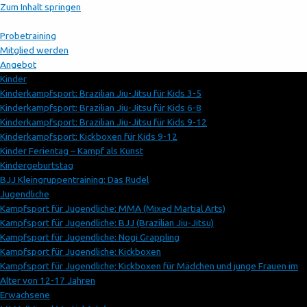
Zum Inhalt springen
Probetraining
Mitglied werden
Angebot
Kinder
Kinderkampfsport: Brazilian Jiu-Jitsu für Kids 3-5
Kinderkampfsport: Brazilian Jiu-Jitsu für Kids 6-8
Kinderkampfsport: Brazilian Jiu-Jitsu für Kids 9-12
Kinderkampfsport: Kickboxen für Kids 9-12
Kinder Ferientag – Kampf als Kunst
Kindergeburtstag
BJJ Kleingruppentraining: Das Rudel
Jugendliche
Kampfsport für Jugendliche: MMA (Mixed Martial Arts)
Kampfsport für Jugendliche: BJJ (Brazilian Jiu-Jitsu)
Kampfsport für Jugendliche: Nogi Grappling
Kampfsport für Jugendliche: Kickboxen
Kampfsport für Jugendliche: Kickboxen für Mädchen und junge Frauen im
Alter von 12-17 Jahren
Erwachsene