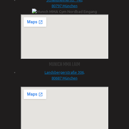
Schleißheimerstr. 140,
80797 München
MUNICH MMA LAIM
Landsbergerstraße 306,
80687 München