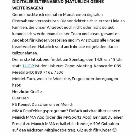
DIGITALER ELTERNABEND (NATÜRLICH GERNE
WEITERSAGEN)
Gerne möchte ich einmal im Monat einen digitalen
Elternabend veranstalten. Dieser richtet sich in erster Linie an
Familien, die unser Angebot noch nicht oder nicht so gut
kennen. Ich werde einmal unser Team und unser gesamtes
Angebot für Kinder vorstellen und im Anschluss alle Fragen
beantworten. Natürlich seid auch ihr alle eingeladen daran
teilzunehmen.
Der erste Infoabend findet am Sonntag, den 14.9. um 19 Uhr
statt.
H I E R
ist der Link zum Zoom Meeting. Kenncode: 089.
Meeting-ID: 889 7162 7536.
Meldet Euch, wenn Ihr Wünsche, Fragen oder Anregungen
habt!
Herzliche Grüße
Euer Ben
PS Kennst Du schon unser Munich
MMA Empfehlungsprogramm? Einfach nutzbar über unsere
Munich MMA App (oder die MySports App). Bringst Du einen
Freund zu Munich MMA erhaltet ihr beide je 50€ Guthaben
auf den nächsten Mitgliedsbeitrag. Gilt auch für Kinder 🙂