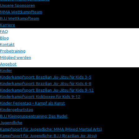
Unsere Sponsoren
MMA Wettkampfteam
BJJ Wettkampfteam
Karriere
FAQ
Blog
Kontakt
Probetraining
Mitglied werden
Angebot
Kinder
Kinderkampfsport: Brazilian Jiu-Jitsu für Kids 3-5
Kinderkampfsport: Brazilian Jiu-Jitsu für Kids 6-8
Kinderkampfsport: Brazilian Jiu-Jitsu für Kids 9-12
Kinderkampfsport: Kickboxen für Kids 9-12
Kinder Ferientag – Kampf als Kunst
Kindergeburtstag
BJJ Kleingruppentraining: Das Rudel
Jugendliche
Kampfsport für Jugendliche: MMA (Mixed Martial Arts)
Kampfsport für Jugendliche: BJJ (Brazilian Jiu-Jitsu)