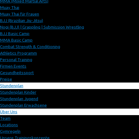
MMA (Mixed Martial Arts)
Muay Thai
Muay Thai für Frauen
BJJ (Brazilian Jiu-Jitsu)
Nogi (BJJ) | Grappling | Submission Wrestling
BJJ Basic Camp
MMA Basic Camp
Combat Strength & Conditioning
Athletics Programm
Personal Training
Firmen Events
Gesundheitssport
Preise
Stundenplan
Stundenplan Kinder
Stundenplan Jugend
Stundenplan Erwachsene
Über Uns
Team
Locations
Gymregeln
Unsere Trainingskonzepte