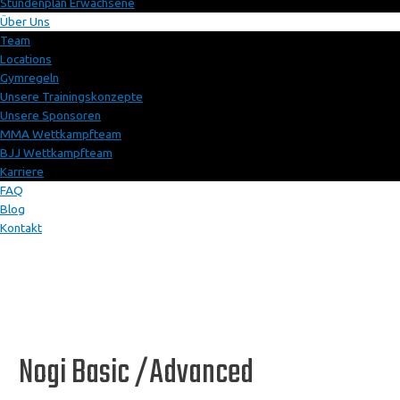
Stundenplan Erwachsene
Über Uns
Team
Locations
Gymregeln
Unsere Trainingskonzepte
Unsere Sponsoren
MMA Wettkampfteam
BJJ Wettkampfteam
Karriere
FAQ
Blog
Kontakt
Nogi Basic /Advanced