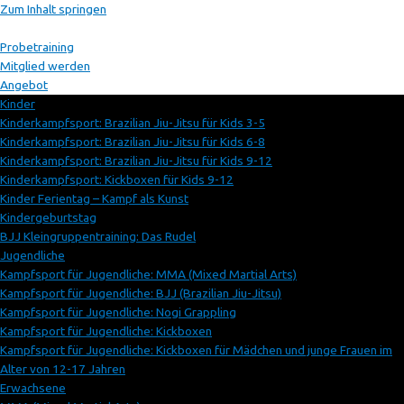
Zum Inhalt springen
Probetraining
Mitglied werden
Angebot
Kinder
Kinderkampfsport: Brazilian Jiu-Jitsu für Kids 3-5
Kinderkampfsport: Brazilian Jiu-Jitsu für Kids 6-8
Kinderkampfsport: Brazilian Jiu-Jitsu für Kids 9-12
Kinderkampfsport: Kickboxen für Kids 9-12
Kinder Ferientag – Kampf als Kunst
Kindergeburtstag
BJJ Kleingruppentraining: Das Rudel
Jugendliche
Kampfsport für Jugendliche: MMA (Mixed Martial Arts)
Kampfsport für Jugendliche: BJJ (Brazilian Jiu-Jitsu)
Kampfsport für Jugendliche: Nogi Grappling
Kampfsport für Jugendliche: Kickboxen
Kampfsport für Jugendliche: Kickboxen für Mädchen und junge Frauen im
Alter von 12-17 Jahren
Erwachsene