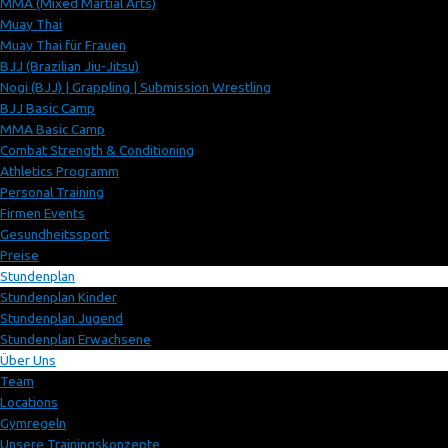
MMA (Mixed Martial Arts)
Muay Thai
Muay Thai für Frauen
BJJ (Brazilian Jiu-Jitsu)
Nogi (BJJ) | Grappling | Submission Wrestling
BJJ Basic Camp
MMA Basic Camp
Combat Strength & Conditioning
Athletics Programm
Personal Training
Firmen Events
Gesundheitssport
Preise
Stundenplan
Stundenplan Kinder
Stundenplan Jugend
Stundenplan Erwachsene
Über Uns
Team
Locations
Gymregeln
Unsere Trainingskonzepte