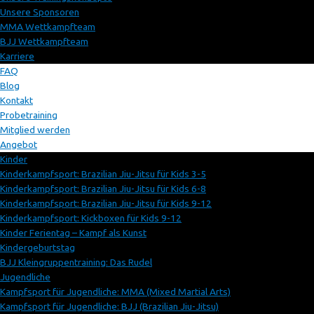
Unsere Sponsoren
MMA Wettkampfteam
BJJ Wettkampfteam
Karriere
FAQ
Blog
Kontakt
Probetraining
Mitglied werden
Angebot
Kinder
Kinderkampfsport: Brazilian Jiu-Jitsu für Kids 3-5
Kinderkampfsport: Brazilian Jiu-Jitsu für Kids 6-8
Kinderkampfsport: Brazilian Jiu-Jitsu für Kids 9-12
Kinderkampfsport: Kickboxen für Kids 9-12
Kinder Ferientag – Kampf als Kunst
Kindergeburtstag
BJJ Kleingruppentraining: Das Rudel
Jugendliche
Kampfsport für Jugendliche: MMA (Mixed Martial Arts)
Kampfsport für Jugendliche: BJJ (Brazilian Jiu-Jitsu)