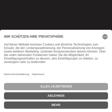
Copyright © 2025 Munich MMA
Datenschutz
|
AGB
|
Impressum
|
Kontakt
MadeByMomoko
Probetraining
Angebot
Stundenplan
Blog
Kontakt