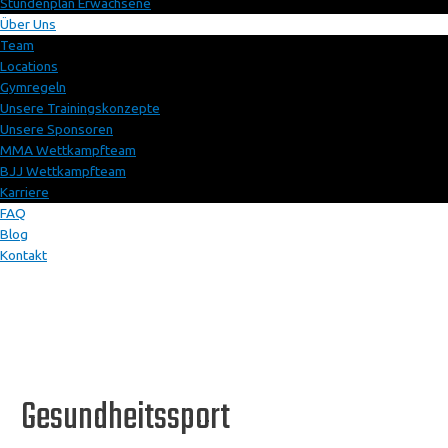
Stundenplan Erwachsene
Über Uns
Team
Locations
Gymregeln
Unsere Trainingskonzepte
Unsere Sponsoren
MMA Wettkampfteam
BJJ Wettkampfteam
Karriere
FAQ
Blog
Kontakt
Gesundheitssport