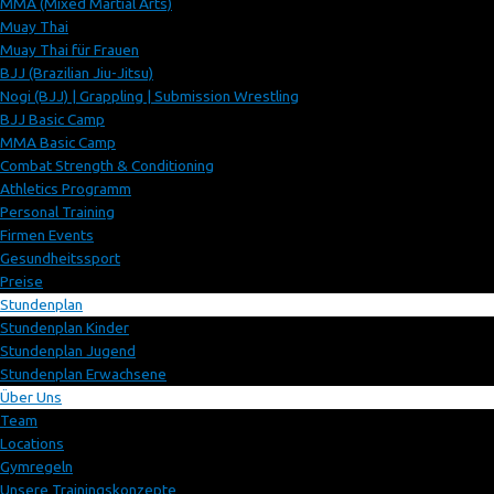
MMA (Mixed Martial Arts)
Muay Thai
Muay Thai für Frauen
BJJ (Brazilian Jiu-Jitsu)
Nogi (BJJ) | Grappling | Submission Wrestling
BJJ Basic Camp
MMA Basic Camp
Combat Strength & Conditioning
Athletics Programm
Personal Training
Firmen Events
Gesundheitssport
Preise
Stundenplan
Stundenplan Kinder
Stundenplan Jugend
Stundenplan Erwachsene
Über Uns
Team
Locations
Gymregeln
Unsere Trainingskonzepte