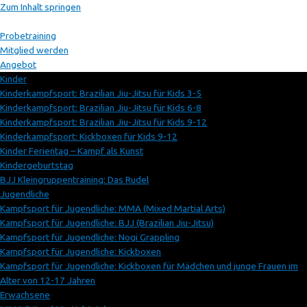
Zum Inhalt springen
Probetraining
Mitglied werden
Angebot
Kinder
Kinderkampfsport: Brazilian Jiu-Jitsu für Kids 3-5
Kinderkampfsport: Brazilian Jiu-Jitsu für Kids 6-8
Kinderkampfsport: Brazilian Jiu-Jitsu für Kids 9-12
Kinderkampfsport: Kickboxen für Kids 9-12
Kinder Ferientag – Kampf als Kunst
Kindergeburtstag
BJJ Kleingruppentraining: Das Rudel
Jugendliche
Kampfsport für Jugendliche: MMA (Mixed Martial Arts)
Kampfsport für Jugendliche: BJJ (Brazilian Jiu-Jitsu)
Kampfsport für Jugendliche: Nogi Grappling
Kampfsport für Jugendliche: Kickboxen
Kampfsport für Jugendliche: Kickboxen für Mädchen und junge Frauen im
Alter von 12-17 Jahren
Erwachsene