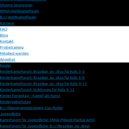
Unsere Sponsoren
MMA Wettkampfteam
BJJ Wettkampfteam
Karriere
FAQ
Blog
Kontakt
Probetraining
Mitglied werden
Angebot
Kinder
Kinderkampfsport: Brazilian Jiu-Jitsu für Kids 3-5
Kinderkampfsport: Brazilian Jiu-Jitsu für Kids 6-8
Kinderkampfsport: Brazilian Jiu-Jitsu für Kids 9-12
Kinderkampfsport: Kickboxen für Kids 9-12
Kinder Ferientag – Kampf als Kunst
Kindergeburtstag
BJJ Kleingruppentraining: Das Rudel
Jugendliche
Kampfsport für Jugendliche: MMA (Mixed Martial Arts)
Kampfsport für Jugendliche: BJJ (Brazilian Jiu-Jitsu)