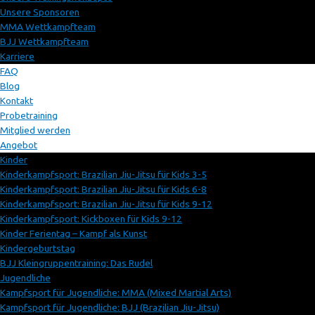
Unsere Sponsoren
MMA Wettkampfteam
BJJ Wettkampfteam
Karriere
FAQ
Blog
Kontakt
Probetraining
Mitglied werden
Angebot
Kinder
Kinderkampfsport: Brazilian Jiu-Jitsu für Kids 3-5
Kinderkampfsport: Brazilian Jiu-Jitsu für Kids 6-8
Kinderkampfsport: Brazilian Jiu-Jitsu für Kids 9-12
Kinderkampfsport: Kickboxen für Kids 9-12
Kinder Ferientag – Kampf als Kunst
Kindergeburtstag
BJJ Kleingruppentraining: Das Rudel
Jugendliche
Kampfsport für Jugendliche: MMA (Mixed Martial Arts)
Kampfsport für Jugendliche: BJJ (Brazilian Jiu-Jitsu)