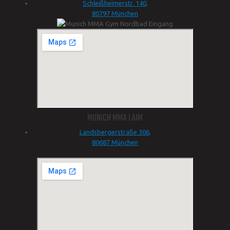
Schleißheimerstr. 140,
80797 München
MUNICH MMA LAIM
Landsbergerstraße 306,
80687 München