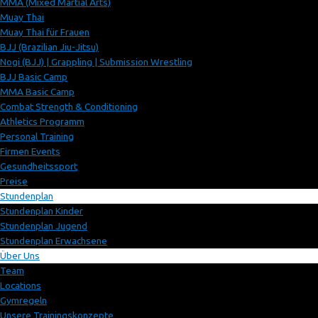
MMA (Mixed Martial Arts)
Muay Thai
Muay Thai für Frauen
BJJ (Brazilian Jiu-Jitsu)
Nogi (BJJ) | Grappling | Submission Wrestling
BJJ Basic Camp
MMA Basic Camp
Combat Strength & Conditioning
Athletics Programm
Personal Training
Firmen Events
Gesundheitssport
Preise
Stundenplan
Stundenplan Kinder
Stundenplan Jugend
Stundenplan Erwachsene
Über Uns
Team
Locations
Gymregeln
Unsere Trainingskonzepte