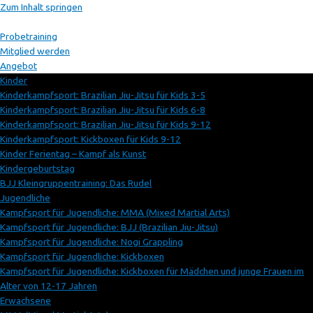
Zum Inhalt springen
Probetraining
Mitglied werden
Angebot
Kinder
Kinderkampfsport: Brazilian Jiu-Jitsu für Kids 3-5
Kinderkampfsport: Brazilian Jiu-Jitsu für Kids 6-8
Kinderkampfsport: Brazilian Jiu-Jitsu für Kids 9-12
Kinderkampfsport: Kickboxen für Kids 9-12
Kinder Ferientag – Kampf als Kunst
Kindergeburtstag
BJJ Kleingruppentraining: Das Rudel
Jugendliche
Kampfsport für Jugendliche: MMA (Mixed Martial Arts)
Kampfsport für Jugendliche: BJJ (Brazilian Jiu-Jitsu)
Kampfsport für Jugendliche: Nogi Grappling
Kampfsport für Jugendliche: Kickboxen
Kampfsport für Jugendliche: Kickboxen für Mädchen und junge Frauen im
Alter von 12-17 Jahren
Erwachsene