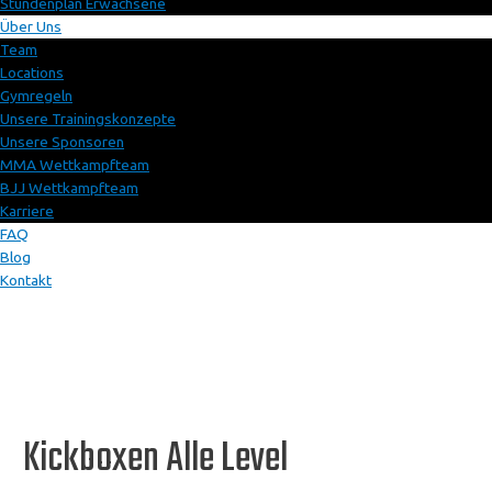
Stundenplan Erwachsene
Über Uns
Team
Locations
Gymregeln
Unsere Trainingskonzepte
Unsere Sponsoren
MMA Wettkampfteam
BJJ Wettkampfteam
Karriere
FAQ
Blog
Kontakt
Kickboxen Alle Level