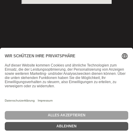
Copyright © 2025 Munich MMA
Datenschutz
|
AGB
|
Impressum
|
Kontakt
MadeByMomoko
Probetraining
Angebot
Stundenplan