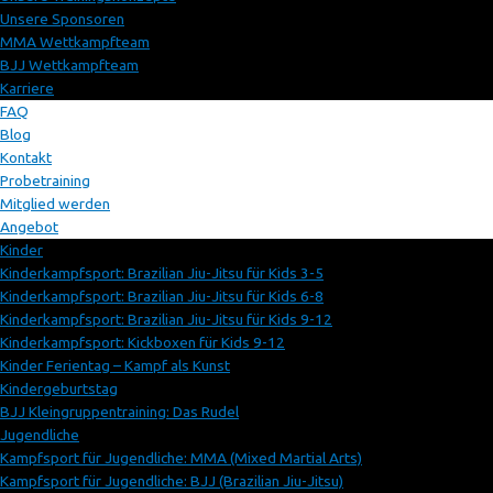
Unsere Sponsoren
MMA Wettkampfteam
BJJ Wettkampfteam
Karriere
FAQ
Blog
Kontakt
Probetraining
Mitglied werden
Angebot
Kinder
Kinderkampfsport: Brazilian Jiu-Jitsu für Kids 3-5
Kinderkampfsport: Brazilian Jiu-Jitsu für Kids 6-8
Kinderkampfsport: Brazilian Jiu-Jitsu für Kids 9-12
Kinderkampfsport: Kickboxen für Kids 9-12
Kinder Ferientag – Kampf als Kunst
Kindergeburtstag
BJJ Kleingruppentraining: Das Rudel
Jugendliche
Kampfsport für Jugendliche: MMA (Mixed Martial Arts)
Kampfsport für Jugendliche: BJJ (Brazilian Jiu-Jitsu)