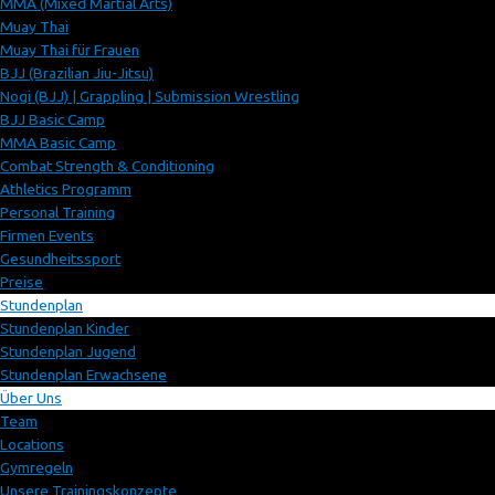
MMA (Mixed Martial Arts)
Muay Thai
Muay Thai für Frauen
BJJ (Brazilian Jiu-Jitsu)
Nogi (BJJ) | Grappling | Submission Wrestling
BJJ Basic Camp
MMA Basic Camp
Combat Strength & Conditioning
Athletics Programm
Personal Training
Firmen Events
Gesundheitssport
Preise
Stundenplan
Stundenplan Kinder
Stundenplan Jugend
Stundenplan Erwachsene
Über Uns
Team
Locations
Gymregeln
Unsere Trainingskonzepte