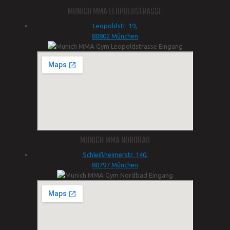
MUNICH MMA LEOPOLDSTRASSE
Leopoldstr. 19,
80802 München
MUNICH MMA NORDBAD
Schleißheimerstr. 140,
80797 München