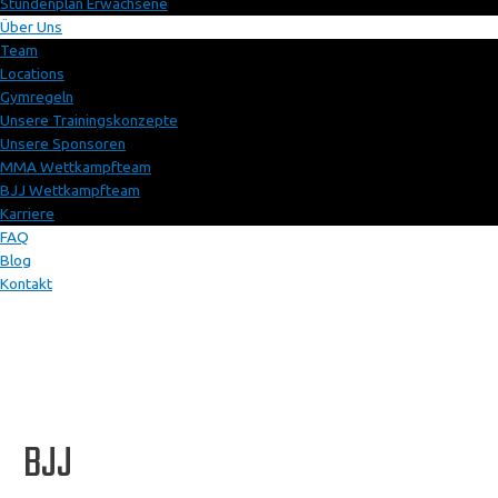
Stundenplan Erwachsene
Über Uns
Team
Locations
Gymregeln
Unsere Trainingskonzepte
Unsere Sponsoren
MMA Wettkampfteam
BJJ Wettkampfteam
Karriere
FAQ
Blog
Kontakt
BJJ