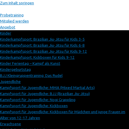
Zum Inhalt springen
Probetraining
Mitglied werden
Angebot
Kinder
Kinderkampfsport: Brazilian Jiu-Jitsu für Kids 3-5
Kinderkampfsport: Brazilian Jiu-Jitsu für Kids 6-8
Kinderkampfsport: Brazilian Jiu-Jitsu für Kids 9-12
Kinderkampfsport: Kickboxen für Kids 9-12
Kinder Ferientag – Kampf als Kunst
Kindergeburtstag
BJJ Kleingruppentraining: Das Rudel
Jugendliche
Kampfsport für Jugendliche: MMA (Mixed Martial Arts)
Kampfsport für Jugendliche: BJJ (Brazilian Jiu-Jitsu)
Kampfsport für Jugendliche: Nogi Grappling
Kampfsport für Jugendliche: Kickboxen
Kampfsport für Jugendliche: Kickboxen für Mädchen und junge Frauen im
Alter von 12-17 Jahren
Erwachsene